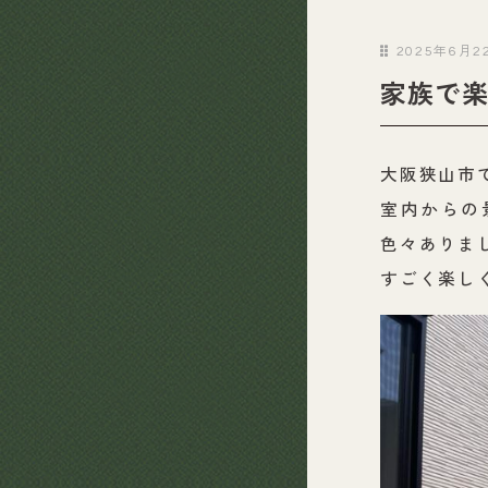
2025年6月2
家族で
大阪狭山市
室内からの
色々ありま
すごく楽し