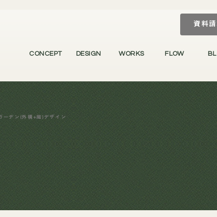
資料請
CONCEPT
DESIGN
WORKS
FLOW
B
ガーデン(外構+庭)デザイン